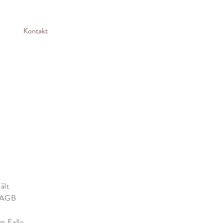
Kontakt
ält
e AGB
m Falle