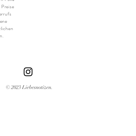
 Preise
errufs
gene
lichen
n.
© 2023 Liebesnotizen.